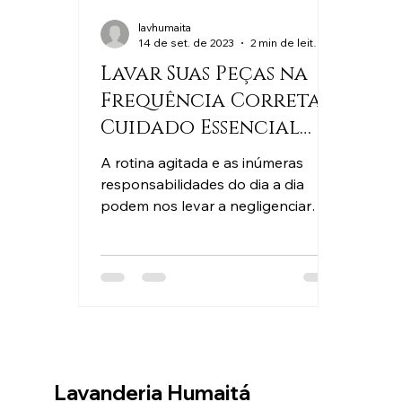
lavhumaita
14 de set. de 2023
2 min de leitura
Lavar Suas Peças na
Frequência Correta:
Cuidado Essencial
para Sua Roupa e
A rotina agitada e as inúmeras
Saúde
responsabilidades do dia a dia
podem nos levar a negligenciar
tarefas que, à primeira vista,
parecem...
Lavanderia Humaitá